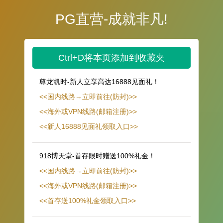
PG直营-成就非凡!
Ctrl+D将本页添加到收藏夹
尊龙凯时-新人立享高达16888见面礼！
<<国内线路→立即前往(防封)>>
<<海外或VPN线路(邮箱注册)>>
<<新人16888见面礼领取入口>>
918博天堂-首存限时赠送100%礼金！
<<国内线路→立即前往(防封)>>
<<海外或VPN线路(邮箱注册)>>
<<首存送100%礼金领取入口>>